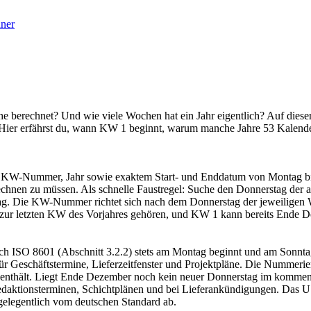
ner
erechnet? Und wie viele Wochen hat ein Jahr eigentlich? Auf dieser 
Hier erfährst du, wann KW 1 beginnt, warum manche Jahre 53 Kalend
mit KW-Nummer, Jahr sowie exaktem Start- und Enddatum von Montag bis
rechnen zu müssen. Als schnelle Faustregel: Suche den Donnerstag der a
. Die KW-Nummer richtet sich nach dem Donnerstag der jeweiligen Wo
h zur letzten KW des Vorjahres gehören, und KW 1 kann bereits Ende
h ISO 8601 (Abschnitt 3.2.2) stets am Montag beginnt und am Sonntag 
ür Geschäftstermine, Lieferzeitfenster und Projektpläne. Die Nummer
s enthält. Liegt Ende Dezember noch kein neuer Donnerstag im kommen
edaktionsterminen, Schichtplänen und bei Lieferankündigungen. Das U
elegentlich vom deutschen Standard ab.