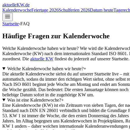
aktuelle
KW
.de
Kalenderwoche
Feiertage 2026
Schulferien 2026
Datum heute
Tagerech
Startseite
›
FAQ
Häufige Fragen zur Kalenderwoche
Welche Kalenderwoche haben wir heute? Wie wird die Kalenderwoche b
Kalenderwoche (KW) nach dem internationalen Standard ISO 8601. 
zuordnest. Die
aktuelle KW
findest du jederzeit auf unserer Startseite.
Welche Kalenderwoche haben wir heute?
+
Die aktuelle Kalenderwoche siehst du auf unserer Startseite live – 
automatisch, sodass du immer den richtigen Wert siehst, ohne selbst 
Nach ISO 8601 beginnt jede Woche am Montag und endet am Sonntag
die Woche gezählt. Das bedeutet: Die ersten Januartage können noc
beliebige Datum sofort in die zugehörige KW um.
Was ist eine Kalenderwoche?
+
Eine Kalenderwoche (KW) ist ein Zeitraum von sieben Tagen, der nac
Standard nach DIN EN 28601 verbindlich und bildet die Grundlage f
53. KW 1 ist immer die Woche, die den ersten Donnerstag des Jahre
Jahres. Im Alltag begegnen uns Kalenderwochen in Projektplänen, R
KW 1 anders – daher weichen internationale Kalenderanwendungen g