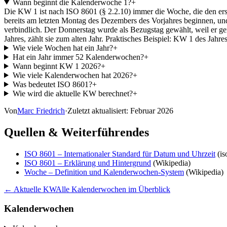
Wann beginnt die Kalenderwoche 1?
+
Die KW 1 ist nach ISO 8601 (§ 2.2.10) immer die Woche, die den erste
bereits am letzten Montag des Dezembers des Vorjahres beginnen, un
verbindlich. Der Donnerstag wurde als Bezugstag gewählt, weil er g
Jahres, zählt sie zum alten Jahr. Praktisches Beispiel: KW 1 des Jah
Wie viele Wochen hat ein Jahr?
+
Hat ein Jahr immer 52 Kalenderwochen?
+
Wann beginnt KW 1 2026?
+
Wie viele Kalenderwochen hat 2026?
+
Was bedeutet ISO 8601?
+
Wie wird die aktuelle KW berechnet?
+
Von
Marc Friedrich
·
Zuletzt aktualisiert:
Februar 2026
Quellen & Weiterführendes
ISO 8601 – Internationaler Standard für Datum und Uhrzeit
(is
ISO 8601 – Erklärung und Hintergrund
(Wikipedia)
Woche – Definition und Kalenderwochen-System
(Wikipedia)
← Aktuelle KW
Alle Kalenderwochen im Überblick
Kalenderwochen