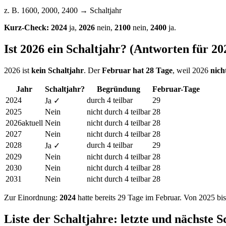
z. B. 1600, 2000, 2400 → Schaltjahr
Kurz-Check:
2024
ja,
2026
nein,
2100
nein,
2400
ja.
Ist
2026
ein Schaltjahr? (Antworten für
20
2026
ist
kein Schaltjahr
. Der
Februar hat 28 Tage
, weil
2026
nich
Jahr
Schaltjahr?
Begründung
Februar-Tage
2024
durch 4 teilbar
29
Ja ✓
2025
Nein
nicht durch 4 teilbar
28
2026
aktuell
Nein
nicht durch 4 teilbar
28
2027
Nein
nicht durch 4 teilbar
28
2028
durch 4 teilbar
29
Ja ✓
2029
Nein
nicht durch 4 teilbar
28
2030
Nein
nicht durch 4 teilbar
28
2031
Nein
nicht durch 4 teilbar
28
Zur Einordnung:
2024
hatte bereits 29 Tage im Februar. Von
2025
bi
Liste der Schaltjahre: letzte und nächste S