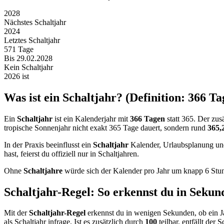
2028
Nächstes Schaltjahr
2024
Letztes Schaltjahr
571 Tage
Bis 29.02.2028
Kein Schaltjahr
2026 ist
Was ist ein Schaltjahr? (Definition: 366 T
Ein
Schaltjahr
ist ein Kalenderjahr mit
366 Tagen
statt 365. Der zusä
tropische Sonnenjahr nicht exakt 365 Tage dauert, sondern rund
365,
In der Praxis beeinflusst ein
Schaltjahr
Kalender, Urlaubsplanung un
hast, feierst du offiziell nur in Schaltjahren.
Ohne
Schaltjahre
würde sich der Kalender pro Jahr um knapp 6 Stun
Schaltjahr-Regel: So erkennst du in Sekund
Mit der
Schaltjahr-Regel
erkennst du in wenigen Sekunden, ob ein J
als Schaltjahr infrage. Ist es zusätzlich durch
100
teilbar, entfällt de