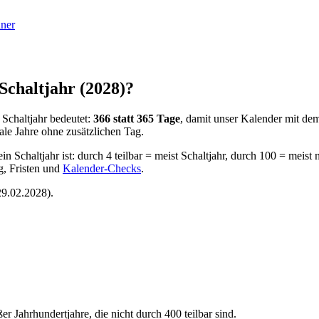
ner
Schaltjahr (
2028
)?
n Schaltjahr bedeutet:
366 statt 365 Tage
, damit unser Kalender mit dem
le Jahre ohne zusätzlichen Tag.
in Schaltjahr ist: durch 4 teilbar = meist Schaltjahr, durch 100 = meis
g, Fristen und
Kalender-Checks
.
29.02.
2028
).
ßer Jahrhundertjahre, die nicht durch 400 teilbar sind.