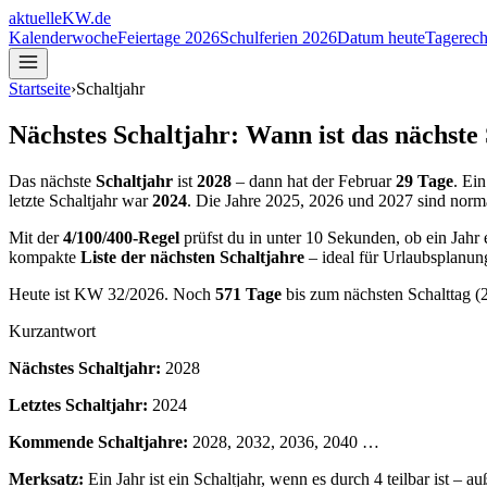
aktuelle
KW
.de
Kalenderwoche
Feiertage 2026
Schulferien 2026
Datum heute
Tagerech
Startseite
›
Schaltjahr
Nächstes Schaltjahr: Wann ist das nächste 
Das nächste
Schaltjahr
ist
2028
– dann hat der Februar
29 Tage
. Ei
letzte Schaltjahr war
2024
. Die Jahre
2025
,
2026
und
2027
sind norma
Mit der
4/100/400-Regel
prüfst du in unter 10 Sekunden, ob ein Jahr e
kompakte
Liste der nächsten Schaltjahre
– ideal für Urlaubsplanun
Heute ist KW
32
/
2026
.
Noch
571
Tage
bis zum nächsten Schalttag (
Kurzantwort
Nächstes Schaltjahr:
2028
Letztes Schaltjahr:
2024
Kommende Schaltjahre:
2028, 2032, 2036, 2040
…
Merksatz:
Ein Jahr ist ein Schaltjahr, wenn es durch 4 teilbar ist – au