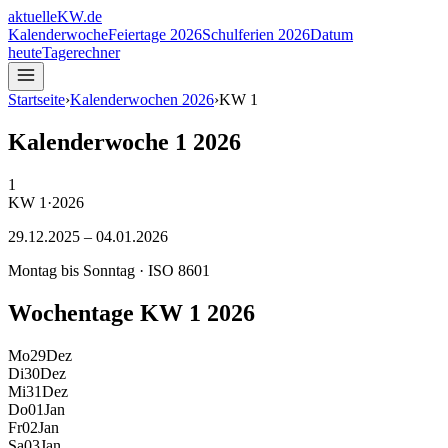
aktuelle
KW
.de
Kalenderwoche
Feiertage 2026
Schulferien 2026
Datum
heute
Tagerechner
Startseite
›
Kalenderwochen
2026
›
KW
1
Kalenderwoche
1
2026
1
KW
1
·
2026
29.12.2025
–
04.01.2026
Montag bis Sonntag · ISO 8601
Wochentage KW
1
2026
Mo
29
Dez
Di
30
Dez
Mi
31
Dez
Do
01
Jan
Fr
02
Jan
Sa
03
Jan