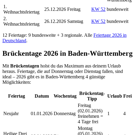
1.
25.12.2026
Freitag
KW
52
bundesweit
Weihnachtsfeiertag
2.
26.12.2026
Samstag
KW
52
bundesweit
Weihnachtsfeiertag
12
Feiertage:
9
bundesweite +
3
regionale. Alle
Feiertage
2026
in
Deutschland
.
Brückentage
2026
in
Baden-Württemberg
Mit
Brückentagen
holst du das Maximum aus deinem Urlaub
heraus. Feiertage, die auf Donnerstag oder Dienstag fallen, sind
ideal –
2026 gibt es in Baden-Württemberg 4 günstige
Möglichkeiten:
Brückentag-
Feiertag
Datum
Wochentag
Urlaub
Frei
Tipp
Freitag
(02.01.2026)
Neujahr
01.01.2026
Donnerstag
1
4
freinehmen =
4 Tage frei
Montag
Heilige Drei
(05.01.2026)