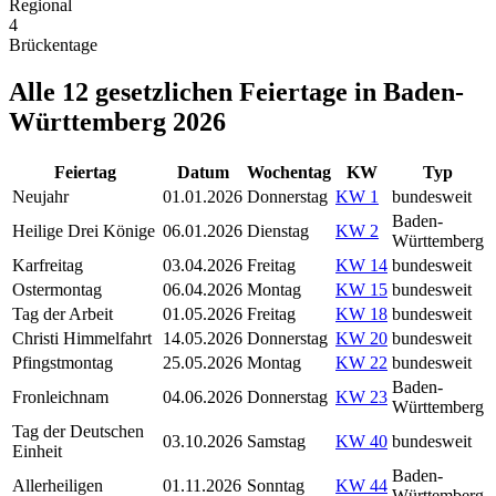
Regional
4
Brückentage
Alle
12
gesetzlichen Feiertage in
Baden-
Württemberg
2026
Feiertag
Datum
Wochentag
KW
Typ
Neujahr
01.01.2026
Donnerstag
KW
1
bundesweit
Baden-
Heilige Drei Könige
06.01.2026
Dienstag
KW
2
Württemberg
Karfreitag
03.04.2026
Freitag
KW
14
bundesweit
Ostermontag
06.04.2026
Montag
KW
15
bundesweit
Tag der Arbeit
01.05.2026
Freitag
KW
18
bundesweit
Christi Himmelfahrt
14.05.2026
Donnerstag
KW
20
bundesweit
Pfingstmontag
25.05.2026
Montag
KW
22
bundesweit
Baden-
Fronleichnam
04.06.2026
Donnerstag
KW
23
Württemberg
Tag der Deutschen
03.10.2026
Samstag
KW
40
bundesweit
Einheit
Baden-
Allerheiligen
01.11.2026
Sonntag
KW
44
Württemberg