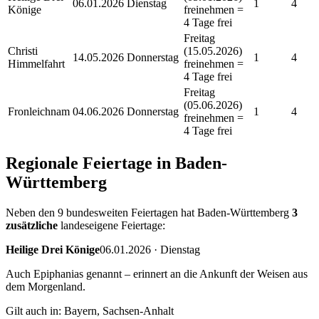
06.01.2026
Dienstag
1
4
Könige
freinehmen =
4 Tage frei
Freitag
Christi
(15.05.2026)
14.05.2026
Donnerstag
1
4
Himmelfahrt
freinehmen =
4 Tage frei
Freitag
(05.06.2026)
Fronleichnam
04.06.2026
Donnerstag
1
4
freinehmen =
4 Tage frei
Regionale Feiertage in
Baden-
Württemberg
Neben den 9 bundesweiten Feiertagen hat
Baden-Württemberg
3
zusätzliche
landeseigene Feiertage:
Heilige Drei Könige
06.01.2026
·
Dienstag
Auch Epiphanias genannt – erinnert an die Ankunft der Weisen aus
dem Morgenland.
Gilt auch in:
Bayern, Sachsen-Anhalt