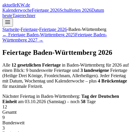
aktuelle
KW
.de
Kalenderwoche
Feiertage 2026
Schulferien 2026
Datum
heute
Tagerechner
Startseite
›
Feiertage
›
Feiertage
2026
›
Baden-Württemberg
← Feiertage
Baden-Württemberg
2025
Feiertage
Baden-
Württemberg
2027
→
Feiertage
Baden-Württemberg
2026
Alle
12
gesetzlichen Feiertage
in
Baden-Württemberg
für
2026
auf
einen Blick:
9
bundesweite Feiertage
und
3
landeseigene
Feiertage
(
Heilige Drei Könige, Fronleichnam, Allerheiligen
)
. Jeder Feiertag
mit Datum, Wochentag und Kalenderwoche – plus
4
Brückentage
für maximale Freizeit.
Nächster Feiertag in
Baden-Württemberg
:
Tag der Deutschen
Einheit
am
03.10.2026
(
Samstag
)
– noch
58
Tage
12
Gesamt
9
Bundesweit
3