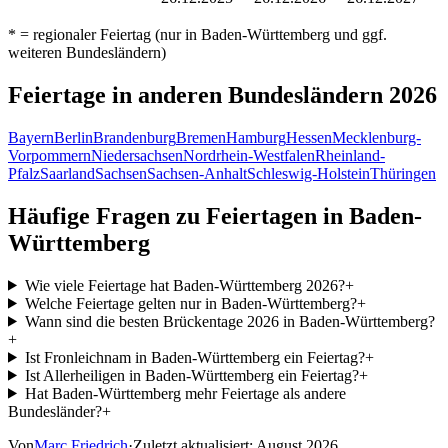
* = regionaler Feiertag (nur in
Baden-Württemberg
und ggf.
weiteren Bundesländern)
Feiertage in anderen Bundesländern
2026
Bayern
Berlin
Brandenburg
Bremen
Hamburg
Hessen
Mecklenburg-
Vorpommern
Niedersachsen
Nordrhein-Westfalen
Rheinland-
Pfalz
Saarland
Sachsen
Sachsen-Anhalt
Schleswig-Holstein
Thüringen
Häufige Fragen zu Feiertagen in
Baden-
Württemberg
Wie viele Feiertage hat Baden-Württemberg 2026?
+
Welche Feiertage gelten nur in Baden-Württemberg?
+
Wann sind die besten Brückentage 2026 in Baden-Württemberg?
+
Ist Fronleichnam in Baden-Württemberg ein Feiertag?
+
Ist Allerheiligen in Baden-Württemberg ein Feiertag?
+
Hat Baden-Württemberg mehr Feiertage als andere
Bundesländer?
+
Von
Marc Friedrich
·
Zuletzt aktualisiert:
August 2026