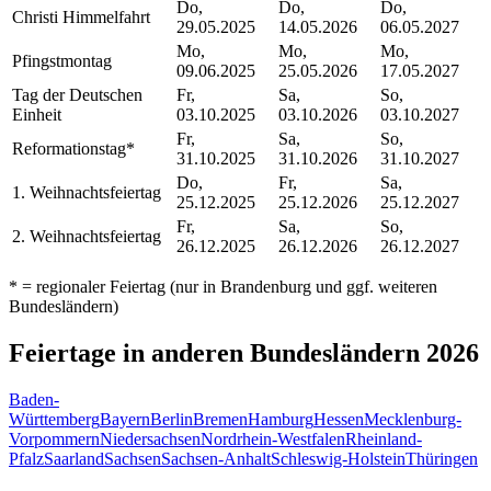
Do,
Do,
Do,
Christi Himmelfahrt
29.05.2025
14.05.2026
06.05.2027
Mo,
Mo,
Mo,
Pfingstmontag
09.06.2025
25.05.2026
17.05.2027
Tag der Deutschen
Fr,
Sa,
So,
Einheit
03.10.2025
03.10.2026
03.10.2027
Fr,
Sa,
So,
Reformationstag
*
31.10.2025
31.10.2026
31.10.2027
Do,
Fr,
Sa,
1. Weihnachtsfeiertag
25.12.2025
25.12.2026
25.12.2027
Fr,
Sa,
So,
2. Weihnachtsfeiertag
26.12.2025
26.12.2026
26.12.2027
* = regionaler Feiertag (nur in
Brandenburg
und ggf. weiteren
Bundesländern)
Feiertage in anderen Bundesländern
2026
Baden-
Württemberg
Bayern
Berlin
Bremen
Hamburg
Hessen
Mecklenburg-
Vorpommern
Niedersachsen
Nordrhein-Westfalen
Rheinland-
Pfalz
Saarland
Sachsen
Sachsen-Anhalt
Schleswig-Holstein
Thüringen