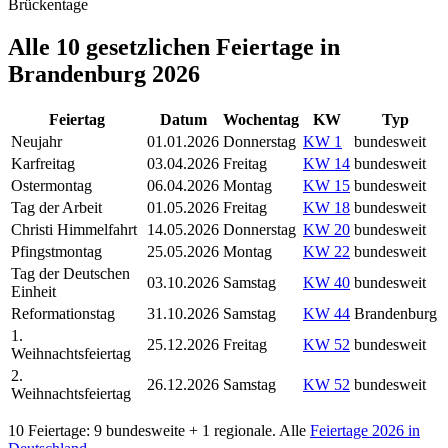
Brückentage
Alle
10
gesetzlichen Feiertage in
Brandenburg
2026
Feiertag
Datum
Wochentag
KW
Typ
Neujahr
01.01.2026
Donnerstag
KW
1
bundesweit
Karfreitag
03.04.2026
Freitag
KW
14
bundesweit
Ostermontag
06.04.2026
Montag
KW
15
bundesweit
Tag der Arbeit
01.05.2026
Freitag
KW
18
bundesweit
Christi Himmelfahrt
14.05.2026
Donnerstag
KW
20
bundesweit
Pfingstmontag
25.05.2026
Montag
KW
22
bundesweit
Tag der Deutschen
03.10.2026
Samstag
KW
40
bundesweit
Einheit
Reformationstag
31.10.2026
Samstag
KW
44
Brandenburg
1.
25.12.2026
Freitag
KW
52
bundesweit
Weihnachtsfeiertag
2.
26.12.2026
Samstag
KW
52
bundesweit
Weihnachtsfeiertag
10
Feiertage:
9
bundesweite +
1
regionale. Alle
Feiertage
2026
in