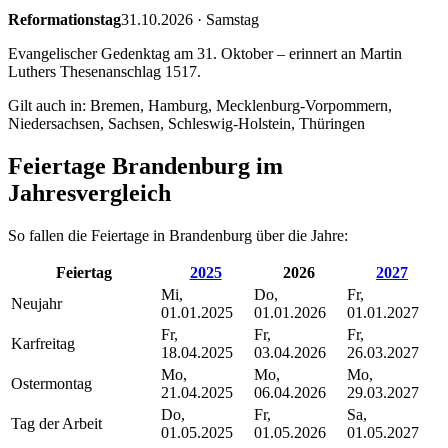
Reformationstag
31.10.2026
·
Samstag
Evangelischer Gedenktag am 31. Oktober – erinnert an Martin
Luthers Thesenanschlag 1517.
Gilt auch in:
Bremen, Hamburg, Mecklenburg-Vorpommern,
Niedersachsen, Sachsen, Schleswig-Holstein, Thüringen
Feiertage
Brandenburg
im
Jahresvergleich
So fallen die Feiertage in
Brandenburg
über die Jahre:
Feiertag
2025
2026
2027
Mi,
Do,
Fr,
Neujahr
01.01.2025
01.01.2026
01.01.2027
Fr,
Fr,
Fr,
Karfreitag
18.04.2025
03.04.2026
26.03.2027
Mo,
Mo,
Mo,
Ostermontag
21.04.2025
06.04.2026
29.03.2027
Do,
Fr,
Sa,
Tag der Arbeit
01.05.2025
01.05.2026
01.05.2027