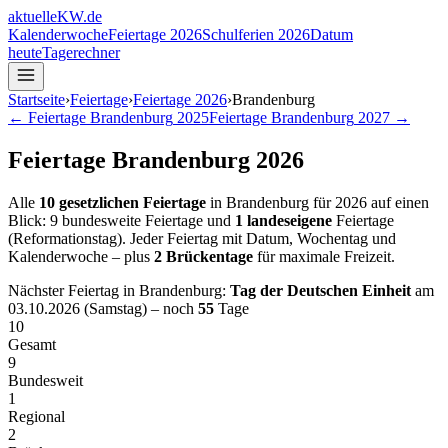
aktuelle
KW
.de
Kalenderwoche
Feiertage 2026
Schulferien 2026
Datum
heute
Tagerechner
Startseite
›
Feiertage
›
Feiertage
2026
›
Brandenburg
← Feiertage
Brandenburg
2025
Feiertage
Brandenburg
2027
→
Feiertage
Brandenburg
2026
Alle
10
gesetzlichen Feiertage
in
Brandenburg
für
2026
auf einen
Blick:
9
bundesweite Feiertage
und
1
landeseigene
Feiertage
(
Reformationstag
)
. Jeder Feiertag mit Datum, Wochentag und
Kalenderwoche – plus
2
Brückentage
für maximale Freizeit.
Nächster Feiertag in
Brandenburg
:
Tag der Deutschen Einheit
am
03.10.2026
(
Samstag
)
– noch
55
Tage
10
Gesamt
9
Bundesweit
1
Regional
2